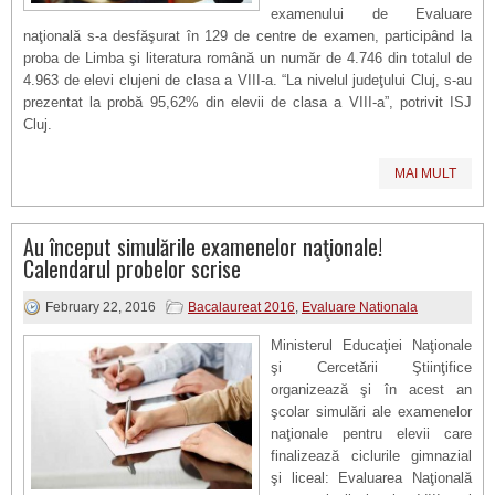
examenului de Evaluare
naţională s-a desfăşurat în 129 de centre de examen, participând la
proba de Limba şi literatura română un număr de 4.746 din totalul de
4.963 de elevi clujeni de clasa a VIII-a. “La nivelul judeţului Cluj, s-au
prezentat la probă 95,62% din elevii de clasa a VIII-a”, potrivit ISJ
Cluj.
MAI MULT
Au început simulările examenelor naţionale!
Calendarul probelor scrise
February 22, 2016
Bacalaureat 2016
,
Evaluare Nationala
Ministerul Educaţiei Naţionale
şi Cercetării Ştiinţifice
organizează şi în acest an
şcolar simulări ale examenelor
naţionale pentru elevii care
finalizează ciclurile gimnazial
şi liceal: Evaluarea Naţională