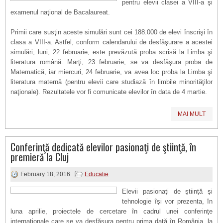
pentru elevii clasei a VIII-a şi
examenul naţional de Bacalaureat.
Primii care susţin aceste simulări sunt cei 188.000 de elevi înscrişi în
clasa a VIII-a. Astfel, conform calendarului de desfăşurare a acestei
simulări, luni, 22 februarie, este prevăzută proba scrisă la Limba şi
literatura română. Marţi, 23 februarie, se va desfăşura proba de
Matematică, iar miercuri, 24 februarie, va avea loc proba la Limba şi
literatura maternă (pentru elevii care studiază în limbile minorităţilor
naţionale). Rezultatele vor fi comunicate elevilor în data de 4 martie.
MAI MULT
Conferinţă dedicată elevilor pasionaţi de ştiinţă, în
premieră la Cluj
February 18, 2016
Educatie
Elevii pasionaţi de ştiinţă şi
tehnologie îşi vor prezenta, în
luna aprilie, proiectele de cercetare în cadrul unei conferinţe
internaţionale care se va desfăşura pentru prima dată în România, la