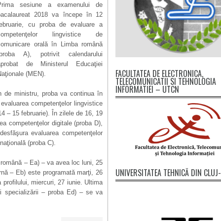
Prima sesiune a examenului de
bacalaureat 2018 va începe în 12
februarie, cu proba de evaluare a
competenţelor lingvistice de
comunicare orală în Limba română
(proba A), potrivit calendarului
aprobat de Ministerul Educaţiei
FACULTATEA DE ELECTRONICA,
Naţionale (MEN).
TELECOMUNICATII SI TEHNOLOGIA
INFORMATIEI – UTCN
n de ministru, proba va continua în
 evaluarea competenţelor lingvistice
 – 15 februarie). În zilele de 16, 19
ea competenţelor digitale (proba D),
 desfăşura evaluarea competenţelor
ernaţională (proba C).
a română – Ea) – va avea loc luni, 25
UNIVERSITATEA TEHNICĂ DIN CLU
ernă – Eb) este programată marţi, 26
 profilului, miercuri, 27 iunie. Ultima
şi specializării – proba Ed) – se va