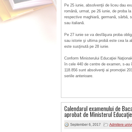
Pe 25 iunie, absolvenţii de liceu dau exa
română, urmat, pe 26 iunie, de proba la
respective maghiară, germană, sârbă, s
sau italiană.
Pe 27 iunie se va desfăşura proba oblig
sau istorie şi ultima probă este cea la a
este susţinută pe 28 iunie.
Conform Ministerului Educaţiei Naţionale
în cele 440 de centre de examen, s-au î
118.856 sunt absolvenţi ai promoţiei 201
seriile anterioare.
Calendarul examenului de Baca
aprobat de Ministerul Educaţie
September 6, 2017
Admitere unive