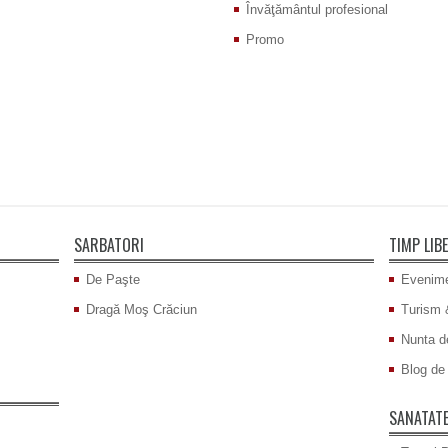
Învăţământul profesional
Promo
SARBATORI
TIMP LIB
De Paşte
Evenime
Dragă Moş Crăciun
Turism 
Nunta d
Blog de 
SANATAT