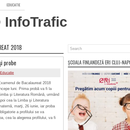
EDUCATIE
InfoTrafic
REAT 2018
și probe
ȘCOALA FINLANDEZĂ ERI CLUJ-NA
Educatie
Examenul de Bacalaureat 2018
ncepe luni. Prima probă va fi la
Limba şi Literatura Română, urmând
poi cea la Limba şi Literatura
aternă, marţi, 26 iunie, iar proba
bligatorie a profilului se va
a, cea la alegerea profilului, va fi