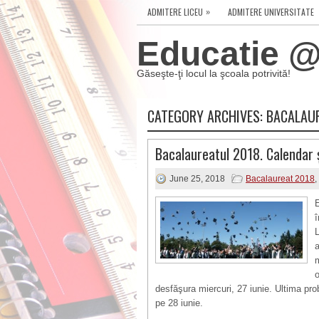
»
ADMITERE LICEU
ADMITERE UNIVERSITATE
Educatie @ 
Găseşte-ţi locul la şcoala potrivită!
CATEGORY ARCHIVES:
BACALAU
Bacalaureatul 2018. Calendar 
June 25, 2018
Bacalaureat 2018
,
î
a
m
o
desfăşura miercuri, 27 iunie. Ultima prob
pe 28 iunie.