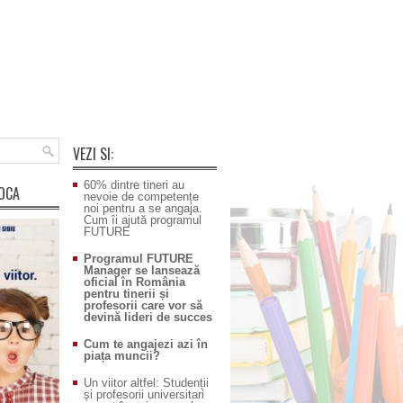
VEZI SI:
60% dintre tineri au
POCA
nevoie de competențe
noi pentru a se angaja.
Cum îi ajută programul
FUTURE
Programul FUTURE
Manager se lansează
oficial în România
pentru tinerii și
profesorii care vor să
devină lideri de succes
Cum te angajezi azi în
piața muncii?
Un viitor altfel: Studenții
și profesorii universitari