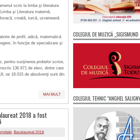
menul scris la limba şi literatura
 Limba şi Literatura maternă,
lovacă, croată, turcă, ucraineană
COLEGIUL DE MUZICĂ „SIGISMUND
atorie de profil, adică, matematică
legere, în funcţie de specializare şi
, pentru susţinerea probelor scrise,
nscris 136.871 de elevi, dintre care
8, iar 18.015 de absolvenţi sunt din
MAI MULT
COLEGIUL TEHNIC ”ANGHEL SALIGN
laureat 2018 a fost
i
rsitate
,
Bacalaureat 2018