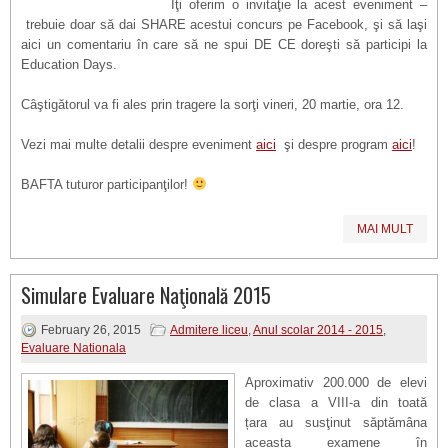
Îţi oferim o invitaţie la acest eveniment –
trebuie doar să dai SHARE acestui concurs pe Facebook, şi să laşi
aici un comentariu în care să ne spui DE CE doreşti să participi la
Education Days.
Câştigătorul va fi ales prin tragere la sorţi vineri, 20 martie, ora 12.
Vezi mai multe detalii despre eveniment
aici
şi despre program
aici
!
BAFTA tuturor participanţilor!
MAI MULT
Simulare Evaluare Naţională 2015
February 26, 2015
Admitere liceu
,
Anul scolar 2014 - 2015
,
Evaluare Nationala
Aproximativ 200.000 de elevi
de clasa a VIII-a din toată
țara au susţinut săptămâna
aceasta examene în