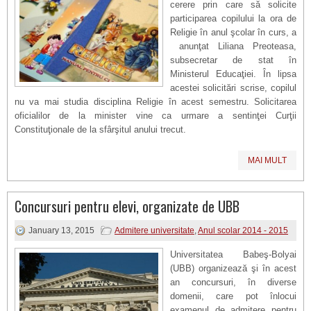
cerere prin care să solicite
participarea copilului la ora de
Religie în anul şcolar în curs, a
anunţat Liliana Preoteasa,
subsecretar de stat în
Ministerul Educaţiei. În lipsa
acestei solicitări scrise, copilul
nu va mai studia disciplina Religie în acest semestru. Solicitarea
oficialilor de la minister vine ca urmare a sentinţei Curţii
Constituţionale de la sfârşitul anului trecut.
MAI MULT
Concursuri pentru elevi, organizate de UBB
January 13, 2015
Admitere universitate
,
Anul scolar 2014 - 2015
Universitatea Babeş-Bolyai
(UBB) organizează şi în acest
an concursuri, în diverse
domenii, care pot înlocui
examenul de admitere pentru