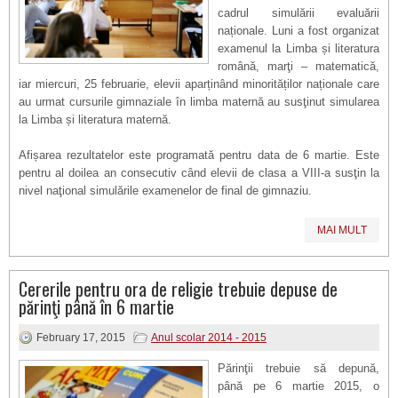
cadrul simulării evaluării
naționale. Luni a fost organizat
examenul la Limba și literatura
română, marţi – matematică,
iar miercuri, 25 februarie, elevii aparținând minorităților naționale care
au urmat cursurile gimnaziale în limba maternă au susţinut simularea
la Limba și literatura maternă.
Afișarea rezultatelor este programată pentru data de 6 martie. Este
pentru al doilea an consecutiv când elevii de clasa a VIII-a susţin la
nivel naţional simulările examenelor de final de gimnaziu.
MAI MULT
Cererile pentru ora de religie trebuie depuse de
părinţi până în 6 martie
February 17, 2015
Anul scolar 2014 - 2015
Părinţii trebuie să depună,
până pe 6 martie 2015, o