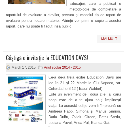
Educaţiei, care a publicat o
metodologie de completare a
raportului de evaluare a elevilor, precum şi modelul tip de raport de
evaluare pentru fiecare materie. Părinţii vor primi o copie a acestui
raport, care nu poate fi făcut însă public.
MAI MULT
Câştigă o invitaţie la EDUCATION DAYS!
March 17, 2015
Anul scolar 2014 - 2015
Ce-a de-a treia ediţie Education Days are
loc în 21 şi 22 Martie la Cluj-Napoca, str.
Celibidache 8-12 ( liceul Waldorf).
Este un eveniment de două zile, al cărui
scop este de a te ajuta să-ţi împlineşti
viaţa. La această ediţie vom fi împreună cu
Andreea Papp, Simona şi Marius Simion,
Daria Dulfu, Ovidiu Oltean, Petru Stetiu,
Luciana Pavel, Anca Pal, Bianca Gai.