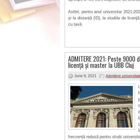
Astfel, pentru anul universitar 2021-20
și la distanță (ID), la studiile de licen
cu taxă.
ADMITERE 2021: Peste 9000 de
licență și master la UBB Cluj
June 9, 2021
Admitere universitat
U
p
l
frecvență redusă pentru studii universita