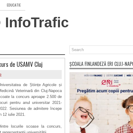
EDUCATIE
InfoTrafic
ncurs de USAMV Cluj
ȘCOALA FINLANDEZĂ ERI CLUJ-NA
e
niversitatea de Științe Agricole și
Medicină Veterinară din Cluj-Napoca
scoate la concurs aproape 2.500 de
ocuri pentru anul universitar 2021-
2022. Sesiunea de admitere începe
n 12 iulie 2021.
Dintre locurile scoase la concurs,
reprezentanții universității.