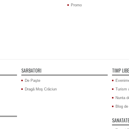
Promo
SARBATORI
TIMP LIB
De Paşte
Evenime
Dragă Moş Crăciun
Turism 
Nunta d
Blog de 
SANATAT