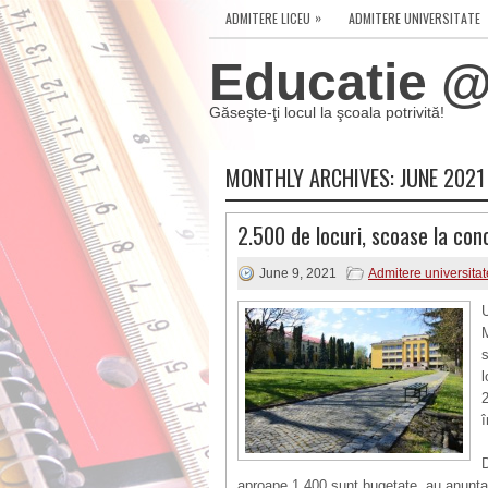
»
ADMITERE LICEU
ADMITERE UNIVERSITATE
Educatie @ 
Găseşte-ţi locul la şcoala potrivită!
MONTHLY ARCHIVES:
JUNE 2021
2.500 de locuri, scoase la co
June 9, 2021
Admitere universitat
U
l
î
aproape 1.400 sunt bugetate, au anunțat 