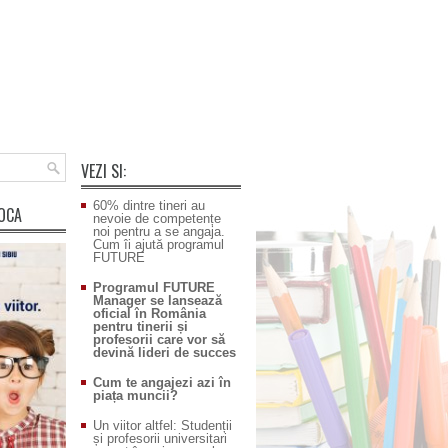
VEZI SI:
60% dintre tineri au
POCA
nevoie de competențe
noi pentru a se angaja.
Cum îi ajută programul
FUTURE
Programul FUTURE
Manager se lansează
oficial în România
pentru tinerii și
profesorii care vor să
devină lideri de succes
Cum te angajezi azi în
piața muncii?
Un viitor altfel: Studenții
și profesorii universitari