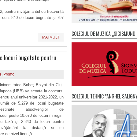
22, pentru învățământul cu frecvență
ţă, sunt 840 de locuri bugetate şi 797
COLEGIUL DE MUZICĂ „SIGISMUND
MAI MULT
 locuri bugetate pentru
e
,
Promo
niversitatea Babeş-Bolyai din Cluj-
Napoca (UBB) va scoate la concurs,
COLEGIUL TEHNIC ”ANGHEL SALIGN
entru anul universitar 2021-2022, un
număr de 5.279 de locuri bugetate
destinate absolvenților de
iceu, peste 10.670 de locuri în regim
cu taxă și 2.840 de locuri pentru
învățământ la distanță și cu
re de nivel licenţă.