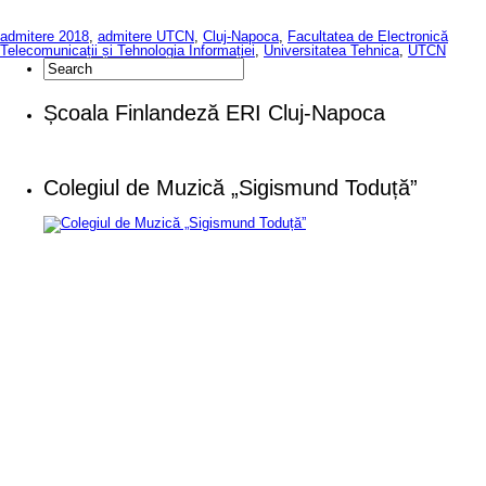
admitere 2018
,
admitere UTCN
,
Cluj-Napoca
,
Facultatea de Electronică
Telecomunicații și Tehnologia Informației
,
Universitatea Tehnica
,
UTCN
Școala Finlandeză ERI Cluj-Napoca
Colegiul de Muzică „Sigismund Toduță”