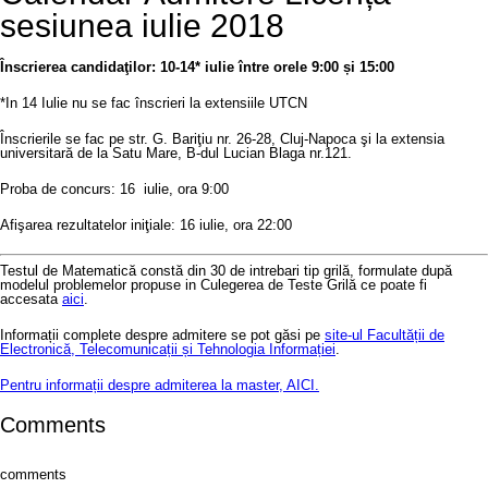
sesiunea iulie 2018
Înscrierea candidaţilor: 10-14* iulie între orele 9:00 și 15:00
*In 14 Iulie nu se fac înscrieri la extensiile UTCN
Înscrierile se fac pe str. G. Bariţiu nr. 26-28, Cluj-Napoca şi la extensia
universitară de la Satu Mare, B-dul Lucian Blaga nr.121.
Proba de concurs: 16 iulie, ora 9:00
Afişarea rezultatelor iniţiale: 16 iulie, ora 22:00
Testul de Matematică constă din 30 de intrebari tip grilă, formulate după
modelul problemelor propuse in Culegerea de Teste Grilă ce poate fi
accesata
aici
.
Informații complete despre admitere se pot găsi pe
site-ul Facultății de
Electronică, Telecomunicații și Tehnologia Informației
.
Pentru informații despre admiterea la master, AICI.
Comments
comments