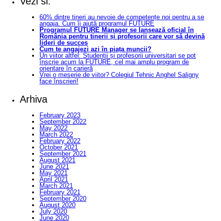
Vezi si:
60% dintre tineri au nevoie de competențe noi pentru a se
angaja. Cum îi ajută programul FUTURE
Programul FUTURE Manager se lansează oficial în
România pentru tinerii și profesorii care vor să devină
lideri de succes
Cum te angajezi azi în piața muncii?
Un viitor altfel: Studenții și profesorii universitari se pot
înscrie acum la FUTURE, cel mai amplu program de
orientare în carieră
Vrei o meserie de viitor? Colegiul Tehnic Anghel Saligny
face înscrieri!
Arhiva
February 2023
September 2022
May 2022
March 2022
February 2022
October 2021
September 2021
August 2021
June 2021
May 2021
April 2021
March 2021
February 2021
September 2020
August 2020
July 2020
June 2020