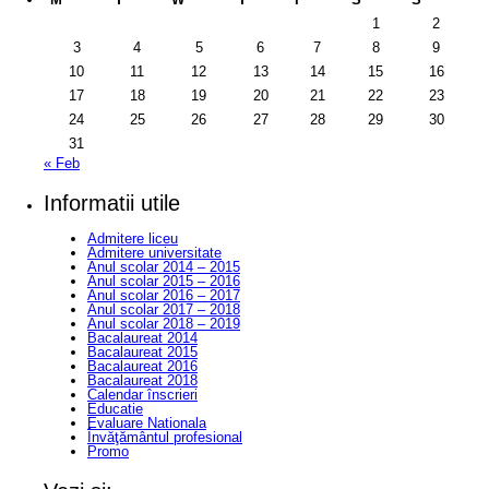
1
2
3
4
5
6
7
8
9
10
11
12
13
14
15
16
17
18
19
20
21
22
23
24
25
26
27
28
29
30
31
« Feb
Informatii utile
Admitere liceu
Admitere universitate
Anul scolar 2014 – 2015
Anul scolar 2015 – 2016
Anul scolar 2016 – 2017
Anul scolar 2017 – 2018
Anul scolar 2018 – 2019
Bacalaureat 2014
Bacalaureat 2015
Bacalaureat 2016
Bacalaureat 2018
Calendar înscrieri
Educatie
Evaluare Nationala
Învăţământul profesional
Promo