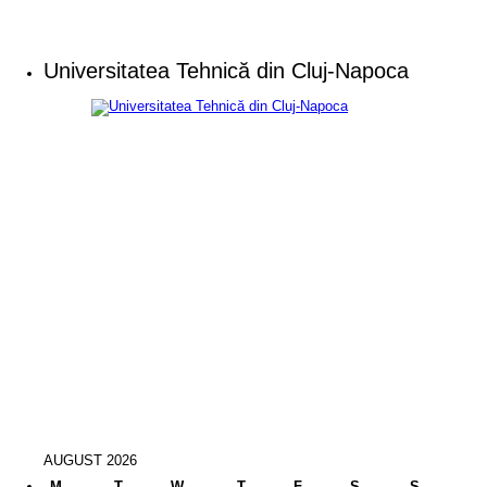
Universitatea Tehnică din Cluj-Napoca
AUGUST 2026
M
T
W
T
F
S
S