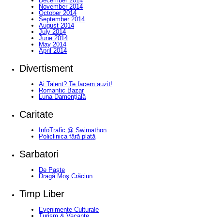
December 2014
November 2014
October 2014
September 2014
August 2014
July 2014
June 2014
May 2014
April 2014
Divertisment
Ai Talent? Te facem auzit!
Romantic Bazar
Luna Damenţială
Caritate
InfoTrafic @ Swimathon
Policlinica fără plată
Sarbatori
De Paşte
Dragă Moş Crăciun
Timp Liber
Evenimente Culturale
Turism & Vacanţe