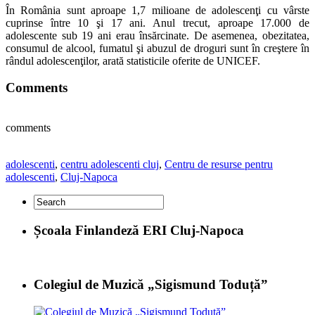
În România sunt aproape 1,7 milioane de adolescenţi cu vârste
cuprinse între 10 şi 17 ani. Anul trecut, aproape 17.000 de
adolescente sub 19 ani erau însărcinate. De asemenea, ­obezitatea,
consumul de alcool, fumatul şi abuzul de droguri sunt în creştere în
rândul ­adolescenţilor, arată statisticile oferite de UNICEF.
Comments
comments
adolescenti
,
centru adolescenti cluj
,
Centru de resurse pentru
adolescenti
,
Cluj-Napoca
Școala Finlandeză ERI Cluj-Napoca
Colegiul de Muzică „Sigismund Toduță”