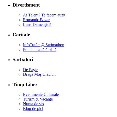
Divertisment
Ai Talent? Te facem auzit!
Romantic Bazar
Luna Damenţială
Caritate
InfoTrafic @ Swimathon
Policlinica fără plată
Sarbatori
De Paşte
Dragă Moş Crăciun
Timp Liber
Evenimente Culturale
Turism & Vacanţe
Nunta de vis
Blog de pici