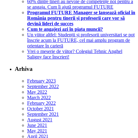
60% dintre tineri au nevoie de competențe noi pentru a
se angaja. Cum îi ajută programul FUTURE
Programul FUTURE Manager se lansează oficial în
România pentru tinerii și profesorii care vor să
devină lideri de succes
Cum te angajezi azi în piața muncii?
Un viitor altfel: Studenții și profesorii universitari se pot
înscrie acum la FUTURE, cel mai amplu program de
orientare în carieră
Vrei o meserie de viitor? Colegiul Tehnic Anghel
Saligny face înscrieri!
Arhiva
February 2023
September 2022
May 2022
March 2022
February 2022
October 2021
September 2021
August 2021
June 2021
May 2021
April 2021