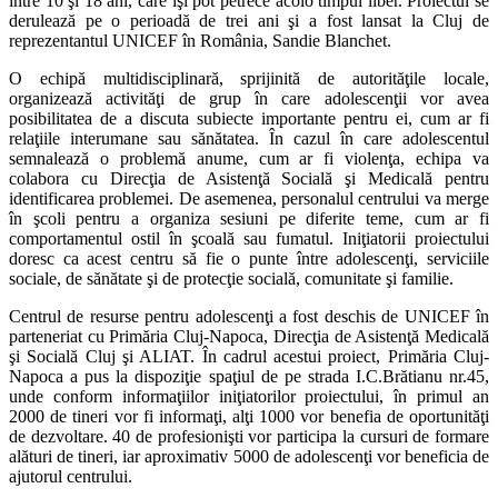
între 10 şi 18 ani, care îşi pot petrece acolo timpul liber. Proiectul se
derulează pe o perioadă de trei ani şi a fost lansat la Cluj de
reprezentantul UNICEF în România, Sandie Blanchet.
O echipă multidisciplinară, sprijinită de ­autorităţile locale,
organizează activităţi de grup în care adolescenţii vor avea
posibilitatea de a discuta subiecte importante pentru ei, cum ar fi
relaţiile interumane sau sănătatea. În cazul în care adolescentul
semnalează o problemă anume, cum ar fi violenţa, echipa va
colabora cu Direcţia de Asistenţă Socială şi Medicală pentru
identificarea problemei. De asemenea, personalul centrului va merge
în şcoli pentru a organiza sesiuni pe diferite teme, cum ar fi
comportamentul ostil în şcoală sau fumatul. Iniţiatorii proiectului
doresc ca acest centru să fie o punte între adolescenţi, serviciile
sociale, de sănătate şi de protecţie socială, comunitate şi familie.
Centrul de resurse pentru adolescenţi a fost deschis de UNICEF în
parteneriat cu Primăria Cluj-Napoca, Direcţia de Asistenţă Medicală
şi Socială Cluj şi ALIAT. În cadrul acestui proiect, Primăria Cluj-
Napoca a pus la dispoziţie spaţiul de pe strada I.C.Brătianu nr.45,
unde conform informaţiilor iniţiatorilor proiectului, în primul an
2000 de tineri vor fi informaţi, alţi 1000 vor benefia de oportunităţi
de dezvoltare. 40 de profesionişti vor participa la cursuri de formare
alături de tineri, iar aproximativ 5000 de adolescenţi vor beneficia de
ajutorul centrului.