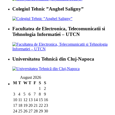
Colegiul Tehnic ”Anghel Saligny”
Facultatea de Electronica, Telecomunicatii si
Tehnologia Informatiei – UTCN
Universitatea Tehnică din Cluj-Napoca
August 2026
M
T
W
T
F
S
S
1
2
3
4
5
6
7
8
9
10
11
12
13
14
15
16
17
18
19
20
21
22
23
24
25
26
27
28
29
30