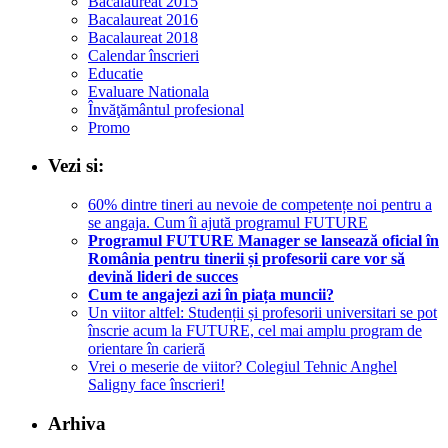
Bacalaureat 2015
Bacalaureat 2016
Bacalaureat 2018
Calendar înscrieri
Educatie
Evaluare Nationala
Învăţământul profesional
Promo
Vezi si:
60% dintre tineri au nevoie de competențe noi pentru a
se angaja. Cum îi ajută programul FUTURE
Programul FUTURE Manager se lansează oficial în
România pentru tinerii și profesorii care vor să
devină lideri de succes
Cum te angajezi azi în piața muncii?
Un viitor altfel: Studenții și profesorii universitari se pot
înscrie acum la FUTURE, cel mai amplu program de
orientare în carieră
Vrei o meserie de viitor? Colegiul Tehnic Anghel
Saligny face înscrieri!
Arhiva