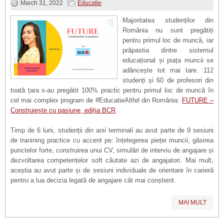
March 31, 2022
Educatie
Majoritatea studenților din
România nu sunt pregătiți
pentru primul loc de muncă, iar
prăpastia dintre sistemul
educațional și piața muncii se
adâncește tot mai tare. 112
studenți și 60 de profesori din
toată țara s-au pregătit 100% practic pentru primul loc de muncă în
cel mai complex program de #EducatieAltfel din România:
FUTURE –
Construiește cu pasiune, ediția BCR
.
Timp de 6 luni, studenții din anii terminali au avut parte de 9 sesiuni
de tranining practice cu accent pe: înțelegerea pieței muncii, găsirea
punctelor forte, construirea unui CV, simulări de interviu de angajare și
dezvoltarea competențelor soft căutate azi de angajatori. Mai mult,
aceștia au avut parte și de sesiuni individuale de orientare în carieră
pentru a lua decizia legată de angajare cât mai conștient.
MAI MULT