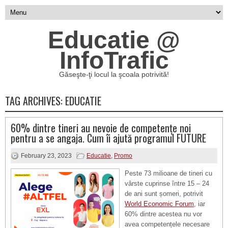
Educatie @
InfoTrafic
Găseşte-ţi locul la şcoala potrivită!
TAG ARCHIVES:
EDUCATIE
60% dintre tineri au nevoie de competențe noi
pentru a se angaja. Cum îi ajută programul FUTURE
February 23, 2023
Educatie
,
Promo
Peste 73 milioane de tineri cu
vârste cuprinse între 15 – 24
de ani sunt șomeri, potrivit
World Economic Forum
, iar
60% dintre acestea nu vor
avea competențele necesare