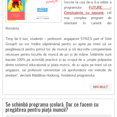
înscrie la cea de-a 6-a ediție a
programului
FUTURE –
Construiește cu pasiune
, cel
mai complex program de
orientare în carieră din
România.
Timp de 6 luni, studenții – profesorii- angajatorii SYKES part of Sitel
Group® se vor întâlni săptămânal pentru a-i ajuta pe tineri să se
pregătească pentru primul loc de muncă și să dezvolte competențele
necesare pentru locurile de muncă de azi și de mâine. Întâlnirile sunt
bazate 100% pe activități practice și au scopul de a „umple prăpastia
dintre sistemul educațional și piața muncii, de a-i ajuta pe tineri să se
angajeze, iar profesorii universitari să aprofundeze noi metode de
predare”, declară Mădălina Hodorog, fondatorul programului.
MAI MULT
Se schimbă programa școlară. Dar ce facem cu
pregătirea pentru piața muncii?