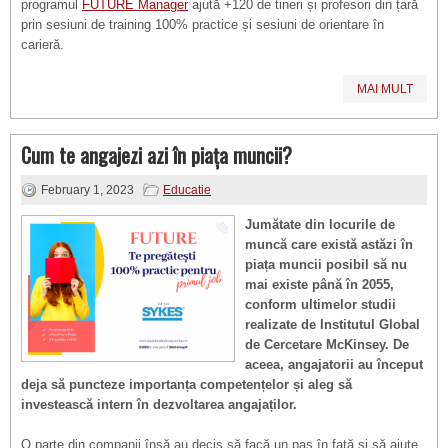
programul
FUTURE Manager
ajută +120 de tineri și profesori din țară
prin sesiuni de training 100% practice și sesiuni de orientare în
carieră.
MAI MULT
Cum te angajezi azi în piața muncii?
February 1, 2023
Educatie
Jumătate din locurile de
muncă care există astăzi în
piața muncii posibil să nu
mai existe până în 2055,
conform ultimelor studii
realizate de Institutul Global
de Cercetare McKinsey. De
aceea, angajatorii au început
deja să puncteze importanța competențelor și aleg să
investească intern în dezvoltarea angajaților.
O parte din companii însă au decis să facă un pas în față și să ajute