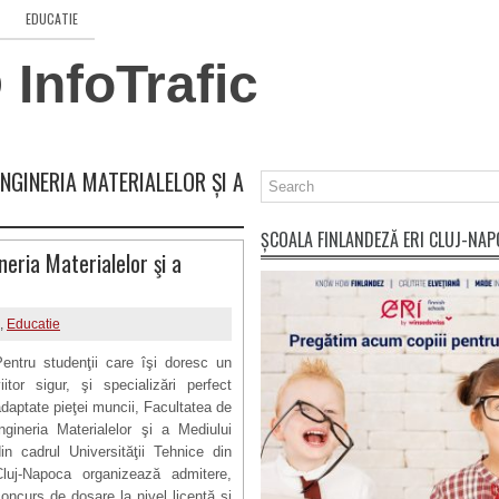
EDUCATIE
InfoTrafic
INGINERIA MATERIALELOR ȘI A
ȘCOALA FINLANDEZĂ ERI CLUJ-NA
eria Materialelor şi a
,
Educatie
Pentru studenţii care îşi doresc un
iitor sigur, şi specializări perfect
daptate pieţei muncii,
Facultatea de
Ingineria
Materialelor şi a
Mediului
in cadrul Universităţii Tehnice din
Cluj-Napoca organizează admitere,
oncurs de dosare la nivel licenţă şi