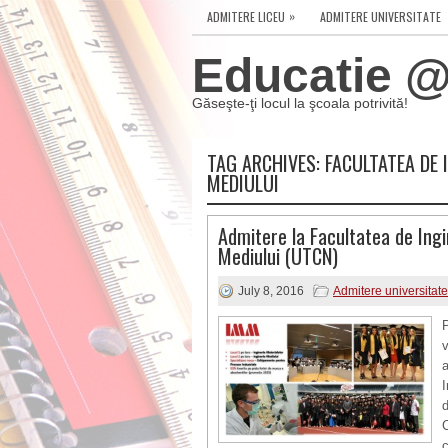
»
ADMITERE LICEU
ADMITERE UNIVERSITATE
Educatie @ 
Găseşte-ţi locul la şcoala potrivită!
TAG ARCHIVES:
FACULTATEA DE 
MEDIULUI
Admitere la Facultatea de Ingin
Mediului (UTCN)
July 8, 2016
Admitere universitate
v
a
d
c