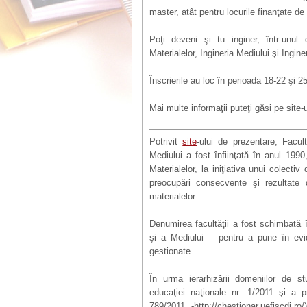
master, atât pentru locurile finanţate de
Poţi deveni şi tu inginer, într-unul 
Materialelor, Ingineria Mediului şi Ingin
Înscrierile au loc în perioada 18-22 şi 25
Mai multe informaţii puteţi găsi pe site-u
Potrivit
site
-ului de prezentare, Facult
Mediului a fost înfiinţată în anul 1990
Materialelor, la iniţiativa unui colecti
preocupări consecvente şi rezultate d
materialelor.
Denumirea facultăţii a fost schimbată
şi
a Mediului
–
pentru a
pune în evi
gestionate.
În urma ierarhizării domeniilor de s
educa
ţ
iei na
ţ
ionale nr. 1/2011
ş
i
a
p
789/2011 -http://chestionar.uefiscdi.