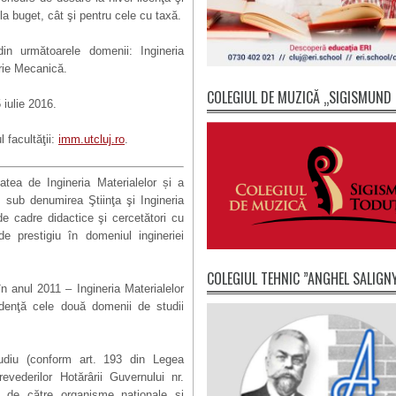
 la buget, cât şi pentru cele cu taxă.
din următoarele domenii: Ingineria
erie Mecanică.
COLEGIUL DE MUZICĂ „SIGISMUND
 iulie 2016.
l facultăţii:
imm.utcluj.ro
.
atea de Ingineria Materialelor și a
, sub denumirea Ştiinţa şi Ingineria
v de cadre didactice şi cercetători cu
e prestigiu în domeniul ingineriei
COLEGIUL TEHNIC ”ANGHEL SALIGN
 în anul 2011 –
Ingineria Materialelor
den
ţ
ă cele două domenii de studii
tudiu (conform art. 193 din Legea
revederilor
H
otărârii Guvernului nr.
ro/) de către organisme na
ţ
ionale
ş
i