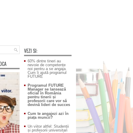
VEZI SI:
60% dintre tineri au
POCA
nevoie de competențe
noi pentru a se angaja.
Cum îi ajută programul
FUTURE
Programul FUTURE
Manager se lansează
oficial în România
pentru tinerii și
profesorii care vor să
devină lideri de succes
Cum te angajezi azi în
piața muncii?
Un viitor altfel: Studenții
și profesorii universitari