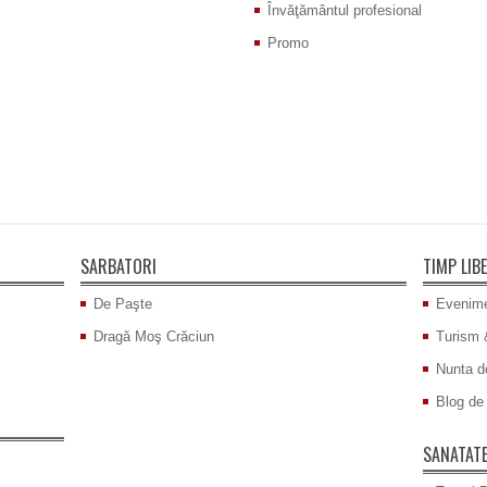
Învăţământul profesional
Promo
SARBATORI
TIMP LIB
De Paşte
Evenime
Dragă Moş Crăciun
Turism 
Nunta d
Blog de 
SANATAT