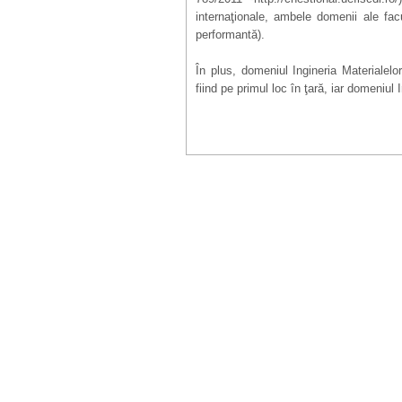
interna
ţ
ionale, ambele domenii ale fac
performantă).
În plus, domeniul Ingineria Materialel
fiind pe primul loc în
ţ
ară, iar domeniul I