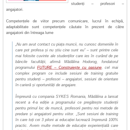
studenți – profesori –
angajatori.
Competențele de viitor precum comunicare, lucrul în echipă,
adaptabilitate sunt competențele căutate în prezent de către
angajatorii din întreaga lume
„Nu am avut contact cu piața muncii, nu cunosc domeniile în
care pot profesa și nu știu cine sunt eu” – sunt printre cele
mai folosite cuvinte ale studenților care ies în curând de pe
băncile facultății, afirmă Mădălina Hodorog, fondatorul
programului
FUTURE – Construiește cu pasiune
, cel mai
complex program ce include sesiuni de training gratuite
pentru studenți – profesori – angajatori, sesiuni de orientare
în carieră și oportunități de angajare.
Împreună cu compania SYKES Romania, Mădălina a lansat
recent a 4-a ediție a programului ce pregătește studenții
pentru primul loc de muncă, profesorii pentru noi metode de
predare și angajatorii pentru viitor. „Sunt sesiuni de training
în care toți cei 3 piloni ai educației lucrează împreună 100%
practic. Avem multe metode de educație experiențială care