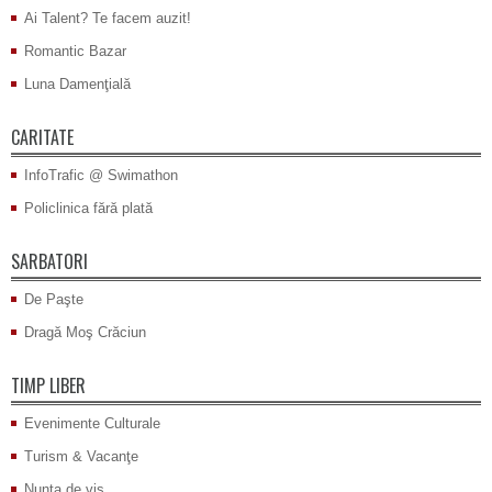
Ai Talent? Te facem auzit!
Romantic Bazar
Luna Damenţială
CARITATE
InfoTrafic @ Swimathon
Policlinica fără plată
SARBATORI
De Paşte
Dragă Moş Crăciun
TIMP LIBER
Evenimente Culturale
Turism & Vacanţe
Nunta de vis