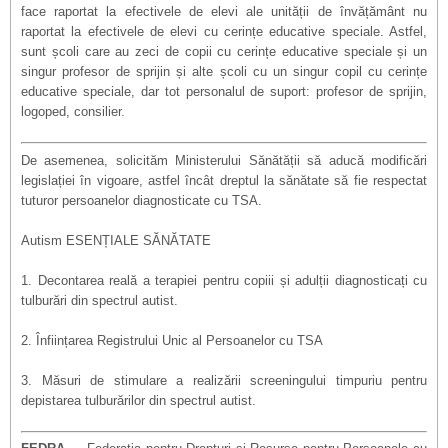
face raportat la efectivele de elevi ale unității de învățământ nu
raportat la efectivele de elevi cu cerințe educative speciale. Astfel,
sunt școli care au zeci de copii cu cerințe educative speciale și un
singur profesor de sprijin și alte școli cu un singur copil cu cerințe
educative speciale, dar tot personalul de suport: profesor de sprijin,
logoped, consilier.
De asemenea, solicit
ăm Ministerului Sănătății să aducă modificări
legislației în vigoare, astfel încât dreptul la sănătate să fie respectat
tuturor persoanelor diagnosticate cu TSA.
Autism ESENȚIALE SĂNĂTATE
1. Decontarea reală a terapiei pentru copiii și adulții diagnosticați cu
tulburări din spectrul autist.
2. Înființarea Registrului Unic al Persoanelor cu TSA
3. Măsuri de stimulare a realizării screeningului timpuriu pentru
depistarea tulburărilor din spectrul autist.