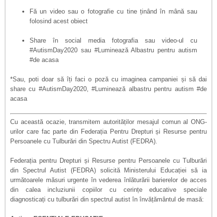
Fă un video sau o fotografie cu tine ținând în mână sau
folosind acest obiect
Share în social media fotografia sau video-ul cu
#AutismDay2020 sau #Luminează Albastru pentru autism
#de acasa
*Sau, poti doar să îți faci o poză cu imaginea campaniei și să dai
share cu #AutismDay2020, #Luminează albastru pentru autism #de
acasa
Cu această ocazie, transmitem autorităților mesajul comun al ONG-
urilor care fac parte din Federația Pentru Drepturi și Resurse pentru
Persoanele cu Tulburări din Spectru Autist (FEDRA).
Federația pentru Drepturi și Resurse pentru Persoanele cu Tulburări
din Spectrul Autist (FEDRA) solicită Ministerului Educației să ia
următoarele măsuri urgente în vederea înlăturării barierelor de acces
din calea incluziunii copiilor cu cerințe educative speciale
diagnosticați cu tulburări din spectrul autist în învățământul de masă: