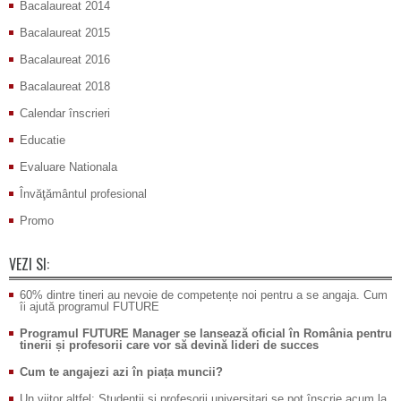
Bacalaureat 2014
Bacalaureat 2015
Bacalaureat 2016
Bacalaureat 2018
Calendar înscrieri
Educatie
Evaluare Nationala
Învăţământul profesional
Promo
VEZI SI:
60% dintre tineri au nevoie de competențe noi pentru a se angaja. Cum
îi ajută programul FUTURE
Programul FUTURE Manager se lansează oficial în România pentru
tinerii și profesorii care vor să devină lideri de succes
Cum te angajezi azi în piața muncii?
Un viitor altfel: Studenții și profesorii universitari se pot înscrie acum la