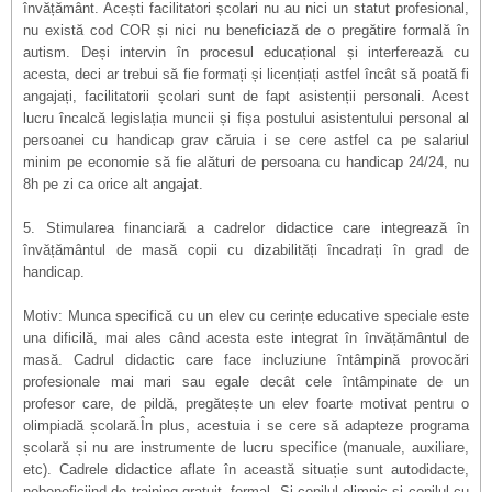
învățământ. Acești facilitatori școlari nu au nici un statut profesional,
nu există cod COR și nici nu beneficiază de o pregătire formală în
autism. Deși intervin în procesul educațional și interferează cu
acesta, deci ar trebui să fie formați și licențiați astfel încât să poată fi
angajați, facilitatorii școlari sunt de fapt asistenții personali. Acest
lucru încalcă legislația muncii și fișa postului asistentului personal al
persoanei cu handicap grav căruia i se cere astfel ca pe salariul
minim pe economie să fie alături de persoana cu handicap 24/24, nu
8h pe zi ca orice alt angajat.
5. Stimularea financiară a cadrelor didactice care integrează în
învățământul de masă copii cu dizabilități încadrați în grad de
handicap.
Motiv: Munca specifică cu un elev cu cerințe educative speciale este
una dificilă, mai ales când acesta este integrat în învățământul de
masă. Cadrul didactic care face incluziune întâmpină provocări
profesionale mai mari sau egale decât cele întâmpinate de un
profesor care, de pildă, pregătește un elev foarte motivat pentru o
olimpiadă școlară.În plus, acestuia i se cere să adapteze programa
școlară și nu are instrumente de lucru specifice (manuale, auxiliare,
etc). Cadrele didactice aflate în această situație sunt autodidacte,
nebeneficiind de training gratuit, formal. Și copilul olimpic și copilul cu