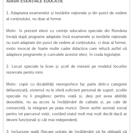
Autism ESENȚIALE EDUCAȚIE
1. Adaptarea examenelor și testărilor naționale și din punct de vedere
al conținutului, nu doar al formei
Motiv: în prezent elevii cu cerințe educative speciale din România
învață după programe adaptate însă examenele și testările naționale
nu sunt adaptate din punct de vedere al conținutului, ci doar al formei,
motiv invocat de foarte multe cadre didactice care refuză astfel să
adapteze programele și curiculele acestor elevi, în ciuda legislației.
2. Locuri speciale la licee și școli de meserii pe modelul locurilor
rezervate pentru romi.
Motiv: copiii cu dizabilități neuropsihice fac parte dintr-o categorie
defavorizată, sistemul nu le oferă suficient personal de suport, școlile
speciale nu îi pregătesc pentru viață și, deși pot avea abilități
deosebite, nu au acces la învățământ de calitate și, pe cale de
consecință, la integrare pe piața muncii. Devin astfel asistați social
pentru tot parcursul vieții, costând statul mult mai mult decât dacă ar
deveni funcționali și cât mai independenți.
3. Incluziune reală (fiecare unitate de învățământ să fie obligată să