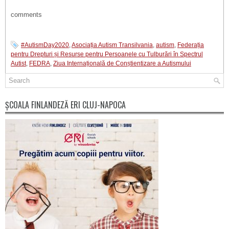
comments
#AutismDay2020
,
Asociația Autism Transilvania
,
autism
,
Federația
pentru Drepturi și Resurse pentru Persoanele cu Tulburări în Spectrul
Autist
,
FEDRA
,
Ziua Internațională de Conștientizare a Autismului
ȘCOALA FINLANDEZĂ ERI CLUJ-NAPOCA