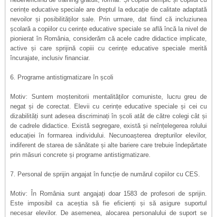
cerințe educative speciale are dreptul la educație de calitate adaptată
nevoilor și posibilităților sale. Prin urmare, dat fiind că incluziunea
școlară a copiilor cu cerințe educative speciale se află încă la nivel de
pionierat în România, considerăm că acele cadre didactice implicate,
active și care sprijină copiii cu cerințe educative speciale merită
încurajate, inclusiv financiar.
6. Programe antistigmatizare în școli
Motiv: Suntem moștenitorii mentalităților comuniste, lucru greu de
negat și de corectat. Elevii cu cerințe educative speciale și cei cu
dizabilități sunt adesea discriminați în școli atât de către colegi cât și
de cadrele didactice. Există segregare, există și neînțelegerea rolului
educației în formarea individului. Necunoașterea drepturilor elevilor,
indiferent de starea de sănătate și alte bariere care trebuie îndepărtate
prin măsuri concrete și programe antistigmatizare.
7. Personal de sprijin angajat în funcție de numărul copiilor cu CES.
Motiv: În România sunt angajați doar 1583 de profesori de sprijin.
Este imposibil ca aceștia să fie eficienți și să asigure suportul
necesar elevilor. De asemenea, alocarea personalului de suport se