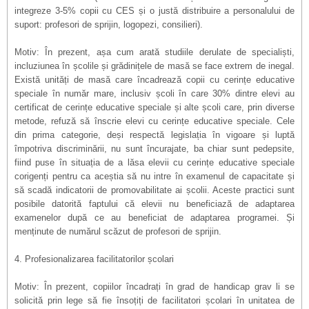
integreze 3-5% copii cu CES și o justă distribuire a personalului de
suport: profesori de sprijin, logopezi, consilieri).
Motiv: În prezent, așa cum arată studiile derulate de specialiști,
incluziunea în școlile și grădinițele de masă se face extrem de inegal.
Există unități de masă care încadrează copii cu cerințe educative
speciale în număr mare, inclusiv școli în care 30% dintre elevi au
certificat de cerințe educative speciale și alte școli care, prin diverse
metode, refuză să înscrie elevi cu cerințe educative speciale. Cele
din prima categorie, deși respectă legislația în vigoare și luptă
împotriva discriminării, nu sunt încurajate, ba chiar sunt pedepsite,
fiind puse în situația de a lăsa elevii cu cerințe educative speciale
corigenți pentru ca aceștia să nu intre în examenul de capacitate și
să scadă indicatorii de promovabilitate ai școlii. Aceste practici sunt
posibile datorită faptului că elevii nu beneficiază de adaptarea
examenelor după ce au beneficiat de adaptarea programei. Și
menținute de numărul scăzut de profesori de sprijin.
4. Profesionalizarea facilitatorilor școlari
Motiv: În prezent, copiilor încadrați în grad de handicap grav li se
solicită prin lege să fie însoțiți de facilitatori școlari în unitatea de