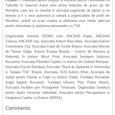
FEDRA
— Federația pentru Drepturi și Resurse pentru Persoanele cu
Tulburări în Spectrul Autist este prima federație de acest tip din
România, care are ca membri în principal organizații de părinți și se
dorește a fi o voce puternică și unitară a organizațiilor de profil din
România, având ca scop crearea și păstrarea unui mediu adecvat
pentru stimularea și sprijinirea persoanelor cu TSA.
Organizațiile membre FEDRA sunt: ANCAAR Argeş, ANCAAR
Craiova, ANCAAR Iaşi, Asociația Autism Baia Mare, Asociația Autism
Transilvania Cluj, Asociația Copiii de Cristal Brașov, Asociația Dincolo
de Tăcere Galați, Autism Europa Bistrița – Centrul de Resurse şi
Referinţă în Autism Micul Prinţ, Asociația Învingem Autismul
Bucuresți, Asociația Părinților Copiilor cu Autism din Județul Botoșani,
Asociația Puzzle România, Asociația “Rază de Speranță în Intervenția
și Terapia TSA” Brașov, Asociația SOS Autism Bihor, Asociația de
Sprijin pentru Părinții și Copii cu Autism Galați, Fundația Romanian
Angel Appeal Bucuresti, Fundația Univers Plus Piatra Neamț,
Asociația Învățăm prin Pictograme Timișoara, Organizația Suedeză
pentru Ajutor Umanitar Individual, Asociația pentru Recuperarea și
Integrarea Copiilor cu Autism (ARICA).
Comments