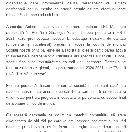
organizațiile care promovează cauza persoanelor cu autism
desfășoară acțiuni menite să atragă atenția asupra afecțiunii care
atinge 1% din populația globului.
Asociația Autism Transilvania, membru fondator FEDRA, face
cunoscută
în România
Strategia Autism Europe pentru anii 2018-
2021, care promovează accesul la educația incluzivă de calitate
(universitar și vocațional) precum și acces la locurile de muncă.
Scopul nostru principal este de a facilita și crește participarea activă
în societate a persoanelor cu tulburare din spectrul autist din Europa,
scopul final fiind îmbunătățirea calitații vieții acestora. Pentru a ne
face auziți la nivel global, sloganul campaniei 2020-2021 este ”Pot să
învăț. Pot să muncesc”.
Fiecare persoană, fiecare membru al societății, indiferent dacă are
sau nu autism, are anumite puncte forte care pot fi dezvoltate și
valorificate pentru a progresa în educația lor personală, cu scopul final
de a obține un loc de muncă.
Cu această campanie ne dorim ca membrii comunității să arate
diversitatea de abilități pe care le are întreaga societate și abilități
care se pot dezvolta, astfel încât să simțim fiecare dintre noi că