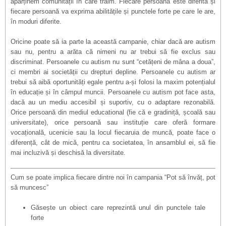
aparținem comunității în care trăim. Fiecare persoană este diferită și
fiecare persoană va exprima abilitățile și punctele forte pe care le are,
în moduri diferite.
Oricine poate să ia parte la această campanie, chiar dacă are autism
sau nu, pentru a arăta că nimeni nu ar trebui să fie exclus sau
discriminat. Persoanele cu autism nu sunt “cetățeni de m
âna a doua
”,
ci membri ai societății cu drepturi depline. Persoanele cu autism ar
trebui să aibă oportunități egale pentru a-și folosi la maxim potențialul
în educație și în câmpul muncii. Persoanele cu autism pot face asta,
dacă au un mediu accesibil și suportiv, cu o adaptare rezonabilă.
Orice persoană din mediul educational (fie că e gradiniță, școală sau
universitate), orice persoană sau instituție care oferă formare
vocațională, ucenicie sau la locul fiecaruia de muncă, poate face o
diferență, cât de mică, pentru ca societatea, în ansamblul ei, să fie
mai incluzivă și deschisă la diversitate.
Cum se poate implica fiecare dintre noi în campania
“Pot s
ă învăț, pot
să muncesc
”
Găsește un obiect care reprezintă unul din punctele tale
forte