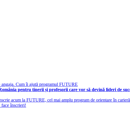
 se angaja. Cum îi ajută programul FUTURE
nia pentru tinerii și profesorii care vor să devină lideri de suc
pot înscrie acum la FUTURE, cel mai amplu program de orientare în carieră
face înscrieri!