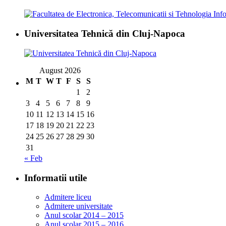
Universitatea Tehnică din Cluj-Napoca
August 2026
M
T
W
T
F
S
S
1
2
3
4
5
6
7
8
9
10
11
12
13
14
15
16
17
18
19
20
21
22
23
24
25
26
27
28
29
30
31
« Feb
Informatii utile
Admitere liceu
Admitere universitate
Anul scolar 2014 – 2015
Anul scolar 2015 – 2016