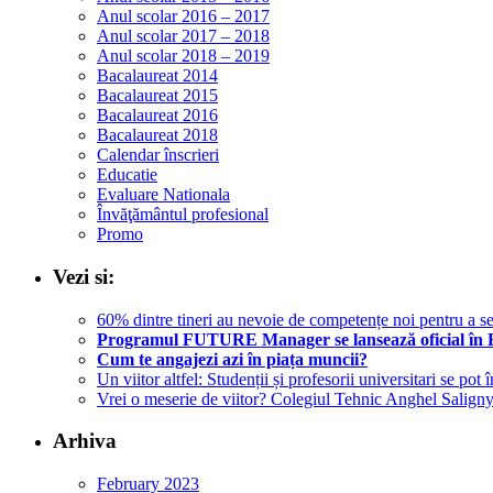
Anul scolar 2016 – 2017
Anul scolar 2017 – 2018
Anul scolar 2018 – 2019
Bacalaureat 2014
Bacalaureat 2015
Bacalaureat 2016
Bacalaureat 2018
Calendar înscrieri
Educatie
Evaluare Nationala
Învăţământul profesional
Promo
Vezi si:
60% dintre tineri au nevoie de competențe noi pentru a
Programul FUTURE Manager se lansează oficial în Româ
Cum te angajezi azi în piața muncii?
Un viitor altfel: Studenții și profesorii universitari se 
Vrei o meserie de viitor? Colegiul Tehnic Anghel Saligny 
Arhiva
February 2023