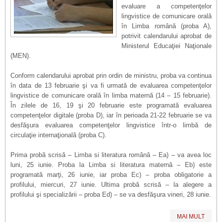
evaluare a competenţelor
lingvistice de comunicare orală
în Limba română (proba A),
potrivit calendarului aprobat de
Ministerul Educaţiei Naţionale
(MEN).
Conform calendarului aprobat prin ordin de ministru, proba va continua
în data de 13 februarie şi va fi urmată de evaluarea competenţelor
lingvistice de comunicare orală în limba maternă (14 – 15 februarie).
În zilele de 16, 19 şi 20 februarie este programată evaluarea
competenţelor digitale (proba D), iar în perioada 21-22 februarie se va
desfăşura evaluarea competenţelor lingvistice într-o limbă de
circulaţie internaţională (proba C).
Prima probă scrisă – Limba si literatura română – Ea) – va avea loc
luni, 25 iunie. Proba la Limba si literatura maternă – Eb) este
programată marţi, 26 iunie, iar proba Ec) – proba obligatorie a
profilului, miercuri, 27 iunie. Ultima probă scrisă – la alegere a
profilului şi specializării – proba Ed) – se va desfăşura vineri, 28 iunie.
MAI MULT