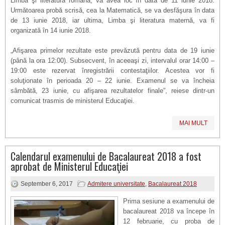
Limba şi literatura română, va avea loc în data de 11 iunie 2018.
Următoarea probă scrisă, cea la Matematică, se va desfăşura în data
de 13 iunie 2018, iar ultima, Limba şi literatura maternă, va fi
organizată în 14 iunie 2018.
„Afişarea primelor rezultate este prevăzută pentru data de 19 iunie
(până la ora 12:00). Subsecvent, în aceeaşi zi, intervalul orar 14:00 –
19:00 este rezervat înregistrării contestaţiilor. Acestea vor fi
soluţionate în perioada 20 – 22 iunie. Examenul se va încheia
sâmbătă, 23 iunie, cu afişarea rezultatelor finale”, reiese dintr-un
comunicat trasmis de ministerul Educaţiei.
MAI MULT
Calendarul examenului de Bacalaureat 2018 a fost
aprobat de Ministerul Educaţiei
September 6, 2017
Admitere universitate
,
Bacalaureat 2018
Prima sesiune a examenului de
bacalaureat 2018 va începe în
12 februarie, cu proba de