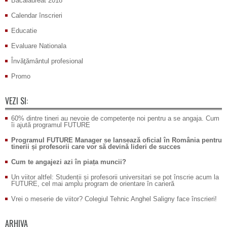
Bacalaureat 2018
Calendar înscrieri
Educatie
Evaluare Nationala
Învăţământul profesional
Promo
VEZI SI:
60% dintre tineri au nevoie de competențe noi pentru a se angaja. Cum
îi ajută programul FUTURE
Programul FUTURE Manager se lansează oficial în România pentru
tinerii și profesorii care vor să devină lideri de succes
Cum te angajezi azi în piața muncii?
Un viitor altfel: Studenții și profesorii universitari se pot înscrie acum la
FUTURE, cel mai amplu program de orientare în carieră
Vrei o meserie de viitor? Colegiul Tehnic Anghel Saligny face înscrieri!
ARHIVA