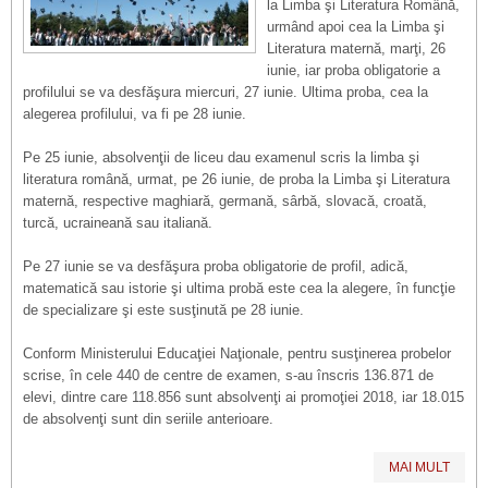
la Limba şi Literatura Română,
urmând apoi cea la Limba şi
Literatura maternă, marţi, 26
iunie, iar proba obligatorie a
profilului se va desfăşura miercuri, 27 iunie. Ultima proba, cea la
alegerea profilului, va fi pe 28 iunie.
Pe 25 iunie, absolvenţii de liceu dau examenul scris la limba şi
literatura română, urmat, pe 26 iunie, de proba la Limba şi Literatura
maternă, respective maghiară, germană, sârbă, slovacă, croată,
turcă, ucraineană sau italiană.
Pe 27 iunie se va desfăşura proba obligatorie de profil, adică,
matematică sau istorie şi ultima probă este cea la alegere, în funcţie
de specializare şi este susţinută pe 28 iunie.
Conform Ministerului Educaţiei Naţionale, pentru susţinerea probelor
scrise, în cele 440 de centre de examen, s-au înscris 136.871 de
elevi, dintre care 118.856 sunt absolvenţi ai promoţiei 2018, iar 18.015
de absolvenţi sunt din seriile anterioare.
MAI MULT