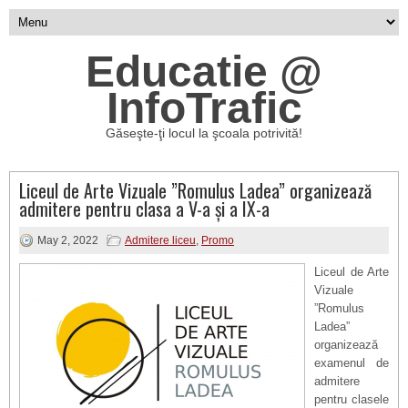
Educatie @
InfoTrafic
Găseşte-ţi locul la şcoala potrivită!
Liceul de Arte Vizuale ”Romulus Ladea” organizează
admitere pentru clasa a V-a și a IX-a
May 2, 2022
Admitere liceu
,
Promo
Liceul de Arte
Vizuale
”Romulus
Ladea”
organizează
examenul de
admitere
pentru clasele