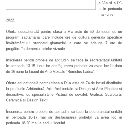
a V-a și a IX-
a în perioada
mai-iunie
2022.
Oferta educațională pentru clasa a V-a este de 50 de locuri cu un
program săptămânal
care include ore de cultură generală specifice
învățământului standard gimnazial la care se adaugă 7 ore de
pregătire în domeniul artelor vizuale.
Înscrierea pentru probele de aptitudini se face la secretariatul unității
în perioada 13-15 iunie iar desfășurarea probelor va avea loc în data
de 16 iunie la Liceul de Arte Vizuale ”Romulus Ladea”.
Oferta educațională pentru clasa a IX-a este de 74 de locuri distribuite
la
profilurile Arhitectură, Arte Ambientale şi Design și Arte Plastice și
decorative, cu specializările Pictură de șevalet, Grafică, Sculptură,
Ceramică și Design Textil.
Înscrierea pentru probele de aptitudini se face la secretariatul unității
în perioada 16-17 mai iar desfășurarea probelor va avea loc în
perioada 18-20 mai la sediul liceului.