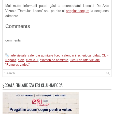
Mai multe informații puteți găsi la secretariatul Liceului De Arte
Vizuale ”Romulus Ladea” sau pe site-ul
arteplasticecj.ro
la secțiunea
admitere.
Comments
comments
arte vizuale
,
calendar admitere liceu
,
calendar înscrieri
,
candidati
,
Cluj-
Napoca
,
elevi
,
elevi cluj
,
examen de admitere
,
Liceul de Arte Vizuale
”Romulus Ladea”
ȘCOALA FINLANDEZĂ ERI CLUJ-NAPOCA