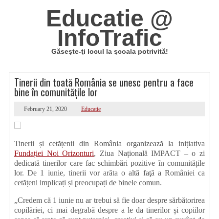
Educatie @
InfoTrafic
Găseşte-ţi locul la şcoala potrivită!
Tinerii din toată România se unesc pentru a face
bine în comunitățile lor
February 21, 2020
Educatie
Tinerii și cetățenii din România organizează la inițiativa
Fundației Noi Orizonturi
, Ziua Națională IMPACT – o zi
dedicată tinerilor care fac schimbări pozitive în comunitățile
lor. De 1 iunie, tinerii vor arăta o altă faţă a României ca
cetățeni implicați și preocupați de binele comun.
„Credem că 1 iunie nu ar trebui să fie doar despre sărbătorirea
copilăriei, ci mai degrabă despre a le da tinerilor și copiilor