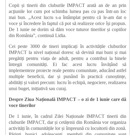
Copii și tinerii din cluburile IMPACT arată an de an prin
acţiunile lor cum pot schimba lumea pas cu pas într-un loc
mai bun. „Acest lucru s-a întâmplat pentru că le-am dat o
voce și încredere în faptul că pot să realizeze orice își propun.
De 1 iunie ne dorim să dăm voce tuturor tinerilor și copiilor
din România”, continuă Lidia.
Cei peste 3000 de tineri implicați în activitățile cluburilor
IMPACT la nivel național doresc să devină mai buni și mai
pregătiți pentru viața de adult, pentru a contribui la binele
întregii comunități. Ei fac acest lucru învățând să
implementeze proiecte reale pentru comunitate, aducând astfel
multiple beneficii, dar și punând în practică cunoștințe,
abilități și valori precum: lucru în echipă, negociere, realizarea
unui buget, inițiativă sau curaj.
Despre Ziua Națională IMPACT – o zi de 1 iunie care dă
voce tinerilor
De 1 iunie, în cadrul Zilei Naționale IMPACT tinerii din
cluburile IMPACT, dar și cetățenii din România vor organiza
activități în comunitățile lor și împreună cu locuitorii din zonă.
Părinți, bunici, adolescenți, membrii din comunitate sunt