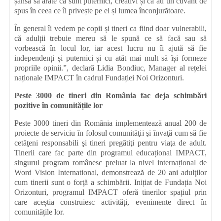
șansa să arate că sunt puternici, creativi și că au un cuvânt de
spus în ceea ce îi privește pe ei și lumea înconjurătoare.
În general îi vedem pe copii și tineri ca fiind doar vulnerabili,
că adulții trebuie mereu să le spună ce să facă sau să
vorbească în locul lor, iar acest lucru nu îi ajută să fie
independenți și puternici și cu atât mai mult să își formeze
propriile opinii.”, declară Lidia Bondiuc, Manager al rețelei
naționale IMPACT în cadrul Fundației Noi Orizonturi.
Peste 3000 de tineri din România fac deja schimbări
pozitive în comunitățile lor
Peste 3000 tineri din România implementează anual 200 de
proiecte de serviciu în folosul comunităţii şi învaţă cum să fie
cetăţeni responsabili şi tineri pregătiţi pentru viaţa de adult.
Tinerii care fac parte din programul educațional IMPACT,
singurul program românesc preluat la nivel internațional de
Word Vision International, demonstrează de 20 ani adulţilor
cum tinerii sunt o forţă a schimbării. Inițiat de Fundația Noi
Orizonturi, programul IMPACT oferă tinerilor spațiul prin
care aceștia construiesc activități, evenimente direct în
comunitățile lor.