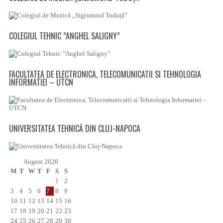
COLEGIUL TEHNIC ”ANGHEL SALIGNY”
FACULTATEA DE ELECTRONICA, TELECOMUNICATII SI TEHNOLOGIA
INFORMATIEI – UTCN
UNIVERSITATEA TEHNICĂ DIN CLUJ-NAPOCA
August 2026
M
T
W
T
F
S
S
1
2
3
4
5
6
7
8
9
10
11
12
13
14
15
16
17
18
19
20
21
22
23
24
25
26
27
28
29
30