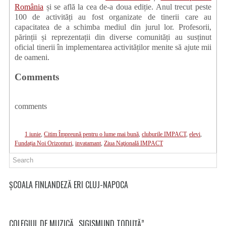
România
și se află la cea de-a doua ediție. Anul trecut peste
100 de activități au fost organizate de tinerii care au
capacitatea de a schimba mediul din jurul lor. Profesorii,
părinții și reprezentații din diverse comunități au susținut
oficial tinerii în implementarea activităților menite să ajute mii
de oameni.
Comments
comments
1 iunie
,
Citim Împreună pentru o lume mai bună
,
cluburile IMPACT
,
elevi
,
Fundația Noi Orizonturi
,
invatamant
,
Ziua Naţională IMPACT
ȘCOALA FINLANDEZĂ ERI CLUJ-NAPOCA
COLEGIUL DE MUZICĂ „SIGISMUND TODUȚĂ”