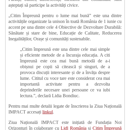
așteptați să participe la activități civice.
„Citim Împreună pentru o lume mai bună” este una dintre
activitățile organizate la unison în toată România de 1 iunie cu
accent pe una dintre cele 4 Obiective de Dezvoltare Durabilă:
Sănătate și stare de bine, Educație de Calitate, Reducerea
Inegalităților, Orașe și comunități sustenabile.
„Citim împreună este una dintre cele mai simple
și eficiente metode de a încuraja educația. A citi
împreună este cea mai bună metodă de a-i
obișnui pe copii să citească și singuri, de a
provoca discuții interesante și de a învăța despre
lume. Cititul cu voce tare este considerat cea mai
importantă activitate pentru a dezvolta
deprinderile necesare unei persoane ce va iubi
lectura.”, declară Lidia Bondiuc.
Pentru mai multe detalii legate de înscrierea la Ziua Națională
IMPACT accesați
linkul
.
Ziua Națională IMPACT este inițiată de Fundația Noi
Orizonturi în colaborare cu
Lidl România
și
Citim Împreună