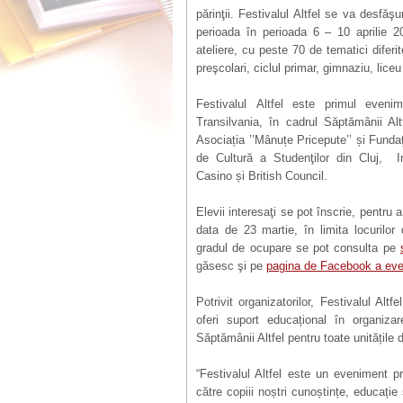
părinţii. Festivalul Altfel se va desfăş
perioada în perioada 6 – 10 aprilie 2
ateliere, cu peste 70 de tematici difer
preşcolari, ciclul primar, gimnaziu, liceu
Festivalul Altfel este primul eveni
Transilvania, în cadrul Săptămânii Altf
Asociația ’’Mânuțe Pricepute’’ și Fund
de Cultură a Studenţilor din Cluj, I
Casino și British Council.
Elevii interesaţi se pot înscrie, pentru a
data de 23 martie, în limita locurilor 
gradul de ocupare se pot consulta pe
găsesc şi pe
pagina de Facebook a eve
Potrivit organizatorilor, Festivalul Al
oferi suport educațional în organizar
Săptămânii Altfel pentru toate unitățile
“Festivalul Altfel este un eveniment 
către copiii noștri cunoștințe, educație