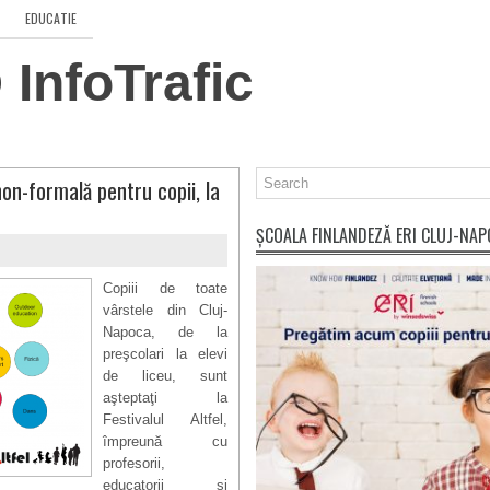
EDUCATIE
InfoTrafic
non-formală pentru copii, la
ȘCOALA FINLANDEZĂ ERI CLUJ-NA
Copiii de toate
vârstele din Cluj-
Napoca, de la
preşcolari la elevi
de liceu, sunt
aşteptaţi la
Festivalul Altfel,
împreună cu
profesorii,
educatorii şi