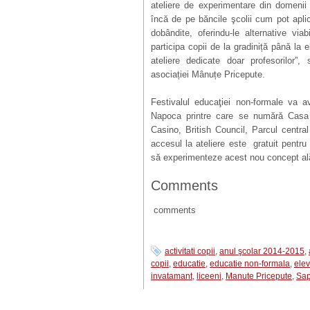
ateliere de experimentare din domenii
încă de pe băncile şcolii cum pot aplic
dobândite, oferindu-le alternative via
participa copii de la gradiniță până la 
ateliere dedicate doar profesorilor”
asociației Mânuțe Pricepute.
Festivalul educaţiei non-formale va a
Napoca printre care se numără Casa d
Casino, British Council, Parcul central
accesul la ateliere este gratuit pentru
să experimenteze acest nou concept alătu
Comments
comments
activitati copii
,
anul şcolar 2014-2015
,
copii
,
educatie
,
educatie non-formala
,
elev
invatamant
,
liceeni
,
Manute Pricepute
,
Sap