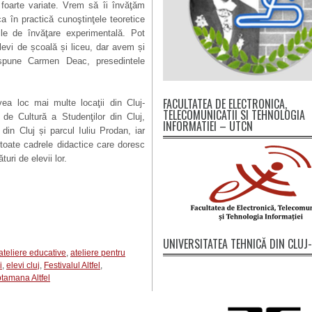
 foarte variate. Vrem să îi învăţăm
a în practică cunoştinţele teoretice
bile de învăţare experimentală. Pot
elevi de școală și liceu, dar avem și
, spune Carmen Deac, presedintele
FACULTATEA DE ELECTRONICA,
vea loc mai multe locaţii din Cluj-
TELECOMUNICATII SI TEHNOLOGIA
e Cultură a Studenţilor din Cluj,
INFORMATIEI – UTCN
 din Cluj și parcul Iuliu Prodan, iar
 toate cadrele didactice care doresc
ri de elevii lor.
UNIVERSITATEA TEHNICĂ DIN CLU
ateliere educative
,
ateliere pentru
i
,
elevi cluj
,
Festivalul Altfel
,
tamana Altfel