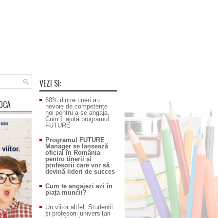
VEZI SI:
60% dintre tineri au
POCA
nevoie de competențe
noi pentru a se angaja.
Cum îi ajută programul
FUTURE
Programul FUTURE
Manager se lansează
oficial în România
pentru tinerii și
profesorii care vor să
devină lideri de succes
Cum te angajezi azi în
piața muncii?
Un viitor altfel: Studenții
și profesorii universitari