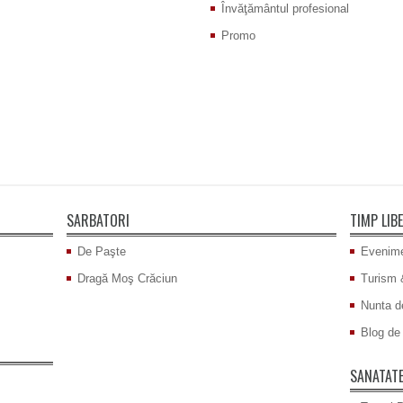
Învăţământul profesional
Promo
SARBATORI
TIMP LIB
De Paşte
Evenime
Dragă Moş Crăciun
Turism 
Nunta d
Blog de 
SANATAT