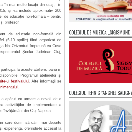
ura în mai multe locaţii din oraş, în
015, şi va include aproximativ 200
ite, de educație non-formală – pentru
 și profesori.
COLEGIUL DE MUZICĂ „SIGISMUND
ment de educație non-formală din
el (6-10 aprilie) fiind organizat de
aţia Noi Orizonturi împreună cu Casa
nspectoratul Școlar Judetean Cluj,
 participa la aceste ateliere, până în
disponibile. Programul atelierelor şi
site-ul festivalului
. Alte informaţii se
nimentului
.
COLEGIUL TEHNIC ”ANGHEL SALIGN
tfel a apărut ca urmare a nevoii de a
ea activităților de implementare a
 de învăţământ din Cluj-Napoca.
prin care dorim să dăm mai departe
 și experiență, oferindu-le accesul la