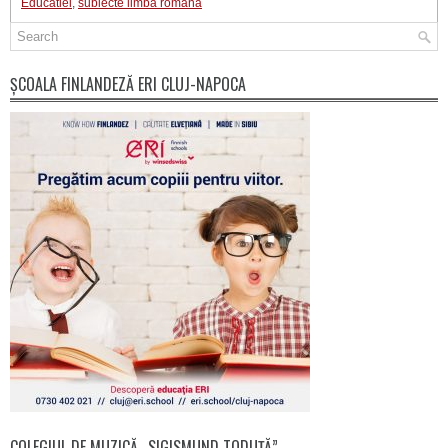
Educatiei
,
subiecte limba romana
ȘCOALA FINLANDEZĂ ERI CLUJ-NAPOCA
COLEGIUL DE MUZICĂ „SIGISMUND TODUȚĂ”