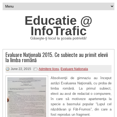
Educatie @
InfoTrafic
Găseşte-ţi locul la şcoala potrivită!
Evaluare Naţională 2015. Ce subiecte au primit elevii
la limba română
June 22, 2015
Admitere liceu
,
Evaluare Nationala
Absolvenţii de gimnaziu au început
astăzi Evaluarea Naţională, cu proba de
limba română. La primul subiect,
elevii au avut de redactat o compunere,
în care să motiveze apartenenţa la
specie a basmului popular “Lupul cel
năzdrăvan şi Făt-Frumos”, din care a
fost reprodus un fragment.