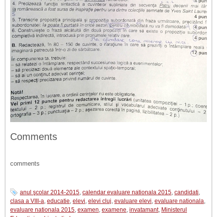
Comments
comments
anul şcolar 2014-2015
,
calendar evaluare nationala 2015
,
candidati
,
clasa a VIII-a
,
educatie
,
elevi
,
elevi cluj
,
evaluare elevi
,
evaluare nationala
,
evaluare nationala 2015
,
examen
,
examene
,
invatamant
,
Ministerul