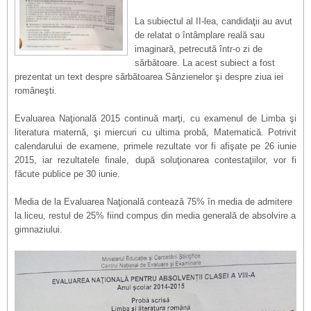
La subiectul al II-lea, candidaţii au avut
de relatat o întâmplare reală sau
imaginară, petrecută într-o zi de
sărbătoare. La acest subiect a fost
prezentat un text despre sărbătoarea Sânzienelor şi despre ziua iei
româneşti.
Evaluarea Naţională 2015 continuă marţi, cu examenul de Limba şi
literatura maternă, şi miercuri cu ultima probă, Matematică. Potrivit
calendarului de examene, primele rezultate vor fi afişate pe 26 iunie
2015, iar rezultatele finale, după soluţionarea contestaţiilor, vor fi
făcute publice pe 30 iunie.
Media de la Evaluarea Naţională contează 75% în media de admitere
la liceu, restul de 25% fiind compus din media generală de absolvire a
gimnaziului.