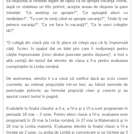
să răspundă la întrebări legate de faptul că se apropie vacanţa. Astfel,
după ce stabileau un titlu potrivit, aceştia aveau de răspuns la şase
întrebări: “Ce anotimp se apropie?”; “Ce aşteaptă elevii cu
nerăbdare?”; “Tu cum te simţi când se apropie vacanţa?”; “Unde îţi vei
petrece vacanţa?”; “Ce vei face în vacanţă?”; “Ce le urezi colegilor
tăi?”.
“O colegă din clasă ştie că îţi place să citeşti aşa că îţi împrumută
cărţi. Scrie-i în spaţiul dat un bilet prin care îi mulţumeşti pentru
cărţile împrumutate (cinci rânduri punctate pentru răspuns)”, a fost o
altă cerinţă din testul dat elevilor de clasa a II-a pentru evaluarea
cunoştinţelor la Limba română.
De asemenea, elevilor li s-a cerut să verifice dacă au scris corect
cuvintele, au ordonat propoziţiile într-un text, au folosit semnele de
punctuaţie potrivite, au formulat propoziţii clare şi corecte şi au
aşezat corect textul în pagină.
Evaluările la finalul claselor a II-a, a IV-a şi a VI-a sunt programate în
perioada 18 mai – 3 iunie. Pentru elevii clasei a IV-a, evaluarea este
programată în 26 mai la Limba română, în 27 mai la Matematică şi în
28 mai la Limba maternă. Evaluarea elevilor la finalul clasei a VI-a
începe pe 2 iunie, cu proba de Limbă şi comunicare şi se încheie pe 3