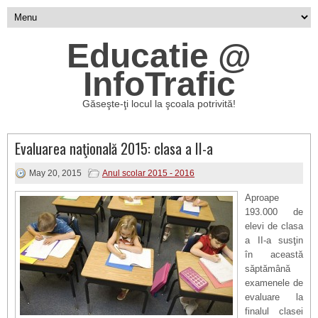
Educatie @
InfoTrafic
Găseşte-ţi locul la şcoala potrivită!
Evaluarea naţională 2015: clasa a II-a
May 20, 2015
Anul scolar 2015 - 2016
Aproape
193.000 de
elevi de clasa
a II-a susţin
în această
săptămână
examenele de
evaluare la
finalul clasei