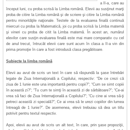
a II-a, care au
început luni, cu proba scrisă la Limba română. Elevii au susţinut marţi
proba de citire la Limba română şi de scriere şi citire la Limba română
pentru minorităţile naţionale. Testele de la evaluarea finală continuă
miercuri cu proba la Matematică, joi cu proba scrisă la Limba maternă
şi vineri cu proba de citit la Limba maternă. În acest an, numărul
elevilor care susţin evaluarea finală este mai mare comparativ cu cel
de anul trecut, întrucât elevii care sunt acum în clasa a II-a vin din
prima promoţie în care a fost introdusă clasa pregătitoare.
Subiecte la limba română
Elevii au avut de scris un text în care să răspundă la şase întrebări
legate de Ziua Internaţională a Copilului, respectiv: “De ce crezi că
ziua de 1 Iunie este una importantă pentru copii?”; “Cum se simt copiii
în această zi?”; “Tu cum te simţi în această zi de sărbătoare?”; “Ce-ai
vrea să faci de Ziua Internaţională a Copilului?”; “Cu cine ai vrea să-ţi
petreci această zi specială?”; Ce ai vrea să le urezi copiilor din lumea
întreagă de 1 Iunie?”. De asemenea, elevii trebuiau să dea un titlu
potrivit pentru textul respectiv.
Apoi, elevii au avut de scris un alt text, în care, prin şase propoziţii,