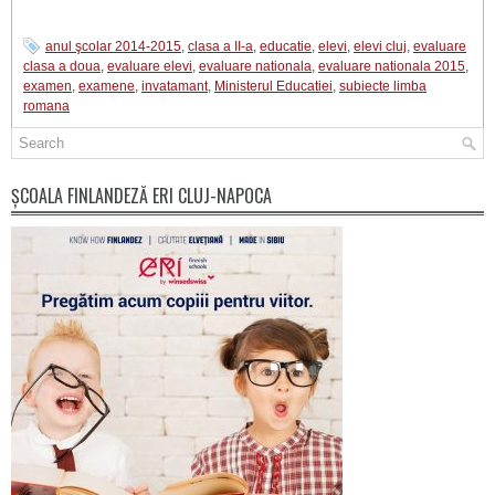
anul şcolar 2014-2015
,
clasa a II-a
,
educatie
,
elevi
,
elevi cluj
,
evaluare
clasa a doua
,
evaluare elevi
,
evaluare nationala
,
evaluare nationala 2015
,
examen
,
examene
,
invatamant
,
Ministerul Educatiei
,
subiecte limba
romana
ȘCOALA FINLANDEZĂ ERI CLUJ-NAPOCA